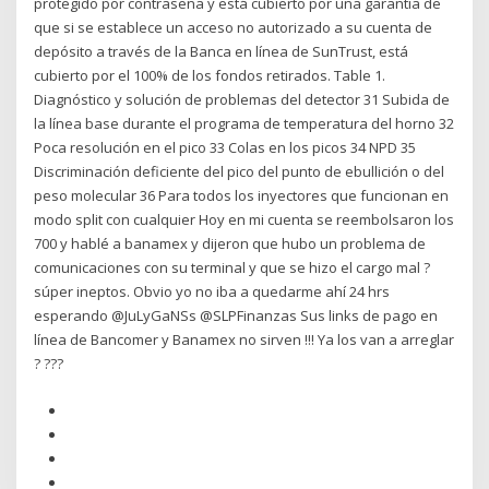
protegido por contraseña y está cubierto por una garantía de
que si se establece un acceso no autorizado a su cuenta de
depósito a través de la Banca en línea de SunTrust, está
cubierto por el 100% de los fondos retirados. Table 1.
Diagnóstico y solución de problemas del detector 31 Subida de
la línea base durante el programa de temperatura del horno 32
Poca resolución en el pico 33 Colas en los picos 34 NPD 35
Discriminación deficiente del pico del punto de ebullición o del
peso molecular 36 Para todos los inyectores que funcionan en
modo split con cualquier Hoy en mi cuenta se reembolsaron los
700 y hablé a banamex y dijeron que hubo un problema de
comunicaciones con su terminal y que se hizo el cargo mal ?
súper ineptos. Obvio yo no iba a quedarme ahí 24 hrs
esperando @JuLyGaNSs @SLPFinanzas Sus links de pago en
línea de Bancomer y Banamex no sirven !!! Ya los van a arreglar
? ???