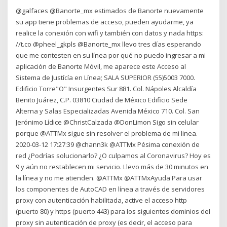
@galfaces @Banorte_mx estimados de Banorte nuevamente
su app tiene problemas de acceso, pueden ayudarme, ya
realice la conexión con wifi y también con datos y nada https:
//t.co @pheel_gkpls @Banorte_mx llevo tres días esperando
que me contesten en su línea por qué no puedo ingresar a mi
aplicación de Banorte Móvil, me aparece este Acceso al
Sistema de Justícía en Línea; SALA SUPERIOR (55)5003 7000.
Edificio Torre"O" Insurgentes Sur 881. Col. Nápoles Alcaldía
Benito Juárez, C.P. 03810 Ciudad de México Edificio Sede
Alterna y Salas Especializadas Avenida México 710. Col. San
Jerónimo Lídice @ChristCalzada @DonLimon Sigo sin celular
porque @ATTMx sigue sin resolver el problema de mi linea.
2020-03-12 17:27:39 @chann3k @ATTMx Pésima conexión de
red ¿Podrías solucionarlo? ¿O culpamos al Coronavirus? Hoy es
9 y aún no restablecen mi servicio. Llevo más de 30 minutos en
la línea y no me atienden. @ATTMx @ATTMxAyuda Para usar
los componentes de AutoCAD en línea a través de servidores
proxy con autenticación habilitada, active el acceso http
(puerto 80) y https (puerto 443) para los siguientes dominios del
proxy sin autenticación de proxy (es decir, el acceso para