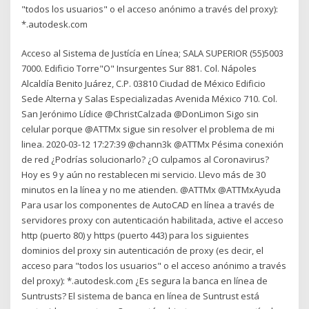
"todos los usuarios" o el acceso anónimo a través del proxy):
*.autodesk.com
Acceso al Sistema de Justícía en Línea; SALA SUPERIOR (55)5003
7000. Edificio Torre"O" Insurgentes Sur 881. Col. Nápoles
Alcaldía Benito Juárez, C.P. 03810 Ciudad de México Edificio
Sede Alterna y Salas Especializadas Avenida México 710. Col.
San Jerónimo Lídice @ChristCalzada @DonLimon Sigo sin
celular porque @ATTMx sigue sin resolver el problema de mi
linea. 2020-03-12 17:27:39 @chann3k @ATTMx Pésima conexión
de red ¿Podrías solucionarlo? ¿O culpamos al Coronavirus?
Hoy es 9 y aún no restablecen mi servicio. Llevo más de 30
minutos en la línea y no me atienden. @ATTMx @ATTMxAyuda
Para usar los componentes de AutoCAD en línea a través de
servidores proxy con autenticación habilitada, active el acceso
http (puerto 80) y https (puerto 443) para los siguientes
dominios del proxy sin autenticación de proxy (es decir, el
acceso para "todos los usuarios" o el acceso anónimo a través
del proxy): *.autodesk.com ¿Es segura la banca en línea de
Suntrusts? El sistema de banca en línea de Suntrust está