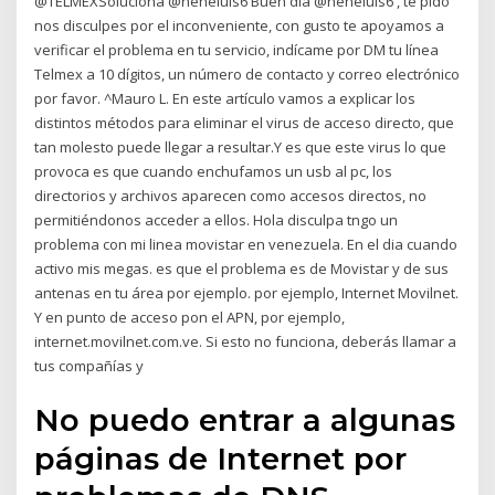
@TELMEXSoluciona @neneluis6 Buen día @neneluis6 , te pido
nos disculpes por el inconveniente, con gusto te apoyamos a
verificar el problema en tu servicio, indícame por DM tu línea
Telmex a 10 dígitos, un número de contacto y correo electrónico
por favor. ^Mauro L. En este artículo vamos a explicar los
distintos métodos para eliminar el virus de acceso directo, que
tan molesto puede llegar a resultar.Y es que este virus lo que
provoca es que cuando enchufamos un usb al pc, los
directorios y archivos aparecen como accesos directos, no
permitiéndonos acceder a ellos. Hola disculpa tngo un
problema con mi linea movistar en venezuela. En el dia cuando
activo mis megas. es que el problema es de Movistar y de sus
antenas en tu área por ejemplo. por ejemplo, Internet Movilnet.
Y en punto de acceso pon el APN, por ejemplo,
internet.movilnet.com.ve. Si esto no funciona, deberás llamar a
tus compañías y
No puedo entrar a algunas
páginas de Internet por