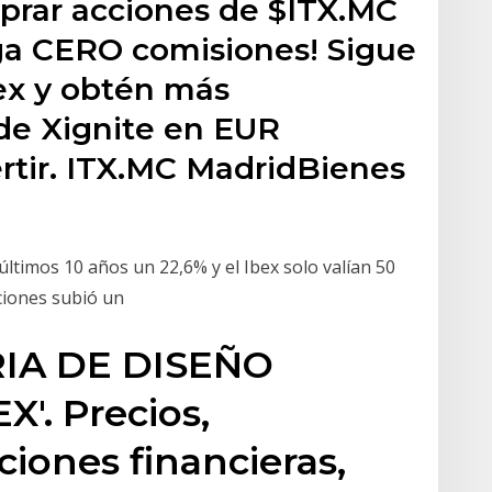
prar acciones de $ITX.MC
aga CERO comisiones! Sigue
tex y obtén más
 de Xignite en EUR
rtir. ITX.MC MadridBienes
últimos 10 años un 22,6% y el Ibex solo valían 50
cciones subió un
RIA DE DISEÑO
X'. Precios,
ciones financieras,