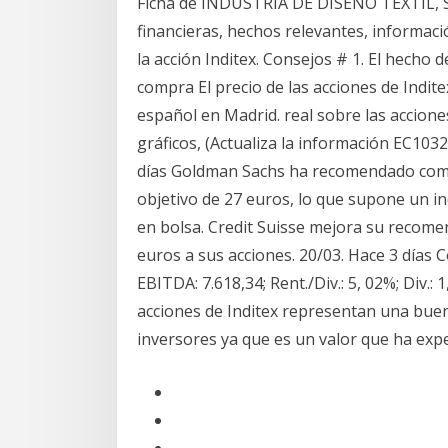
Ficha de INDUSTRIA DE DISEÑO TEXTIL, SA
financieras, hechos relevantes, informac
la acción Inditex. Consejos # 1. El hecho
compra El precio de las acciones de Indi
español en Madrid. real sobre las acciones
gráficos, (Actualiza la información EC1032
días Goldman Sachs ha recomendado comp
objetivo de 27 euros, lo que supone un 
en bolsa. Credit Suisse mejora su recomen
euros a sus acciones. 20/03. Hace 3 días C
EBITDA: 7.618,34; Rent./Div.: 5, 02%; Div.: 
acciones de Inditex representan una bue
inversores ya que es un valor que ha ex